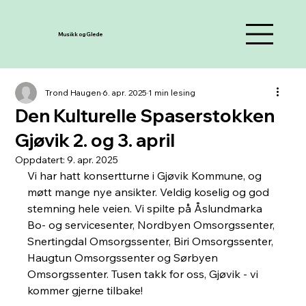
Musikk og Glede
Trond Haugen
6. apr. 2025
1 min lesing
Den Kulturelle Spaserstokken
Gjøvik 2. og 3. april
Oppdatert:
9. apr. 2025
Vi har hatt konsertturne i Gjøvik Kommune, og 
møtt mange nye ansikter. Veldig koselig og god 
stemning hele veien. Vi spilte på Åslundmarka 
Bo- og servicesenter, Nordbyen Omsorgssenter, 
Snertingdal Omsorgssenter, Biri Omsorgssenter, 
Haugtun Omsorgssenter og Sørbyen 
Omsorgssenter. Tusen takk for oss, Gjøvik - vi 
kommer gjerne tilbake!