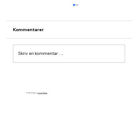
Kommentarer
Modumheimen
Skriv en kommentar …
© 2025 Design by
Lemen Media