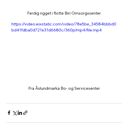
Ferdig rigget i flotte Biri Omsorgssenter
https://video.wixstatic.com/video/78e5be_34584bbbd0
bd41fdba0d721e31d6680c/360p/mp4/file.mp4
Fra Åslundmarka Bo- og Servicesenter