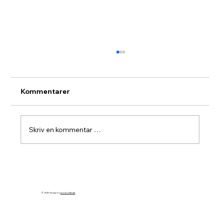
Kommentarer
Vestre Toten turnè
Skriv en kommentar …
© 2025 Design by
Lemen Media