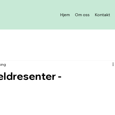
Hjem
Om oss
Kontakt
sing
ldresenter -