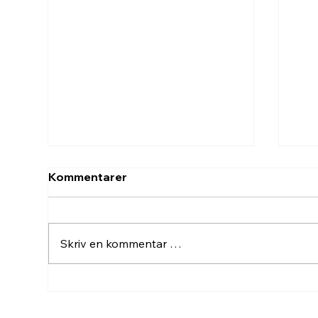
Kommentarer
Modumheimen
Skriv en kommentar …
Ves