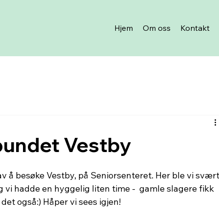
Hjem
Om oss
Kontakt
bundet Vestby
 av å besøke Vestby, på Seniorsenteret. Her ble vi svært
vi hadde en hyggelig liten time -  gamle slagere fikk 
 det også:) Håper vi sees igjen!