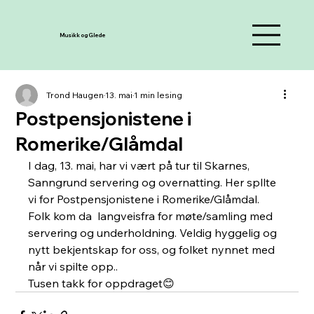
Musikk og Glede
Trond Haugen
13. mai
1 min lesing
Postpensjonistene i
Romerike/Glåmdal
I dag, 13. mai, har vi vært på tur til Skarnes, 
Sanngrund servering og overnatting. Her spllte 
vi for Postpensjonistene i Romerike/Glåmdal. 
Folk kom da  langveisfra for møte/samling med 
servering og underholdning. Veldig hyggelig og 
nytt bekjentskap for oss, og folket nynnet med 
når vi spilte opp..
Tusen takk for oppdraget😊