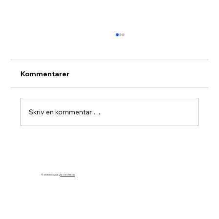
Kommentarer
Vestre Toten turnè
Skriv en kommentar …
© 2025 Design by
Lemen Media