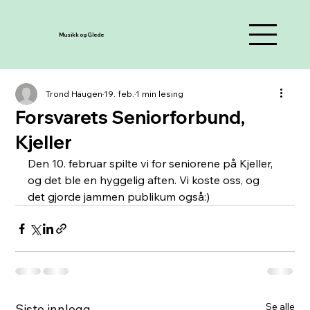
Musikk og Glede
Trond Haugen
19. feb.
1 min lesing
Forsvarets Seniorforbund,
Kjeller
Den 10. februar spilte vi for seniorene på Kjeller, 
og det ble en hyggelig aften. Vi koste oss, og 
det gjorde jammen publikum også:)
Se alle
Siste innlegg